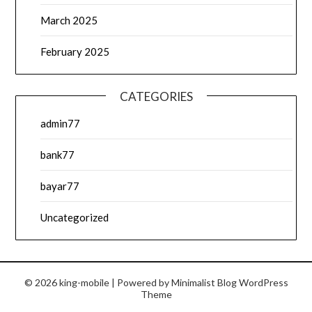
March 2025
February 2025
CATEGORIES
admin77
bank77
bayar77
Uncategorized
© 2026 king-mobile
| Powered by
Minimalist Blog
WordPress
Theme