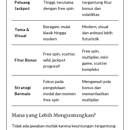
Peluang
Tinggi, terutama
tergantung fitur
Jackpot
dengan free spin
bonus dan
volatilitas
Beragam, mulai
Modern, visual
Tema &
klasik hingga
dan animasi lebih
Visual
modern
futuristik
Free spin,
Free spin, scatter,
multiplier, mini-
Fitur Bonus
wild, jackpot
game, scatter
progresif
kompleks
Fokus pada
Mengamati pola
Strategi
pengelolaan
bonus dan
Bermain
modal dan momen
memanfaatkan
free spin
multiplier
Mana yang Lebih Menguntungkan?
Tidak ada jawaban mutlak karena keuntungan tergantung