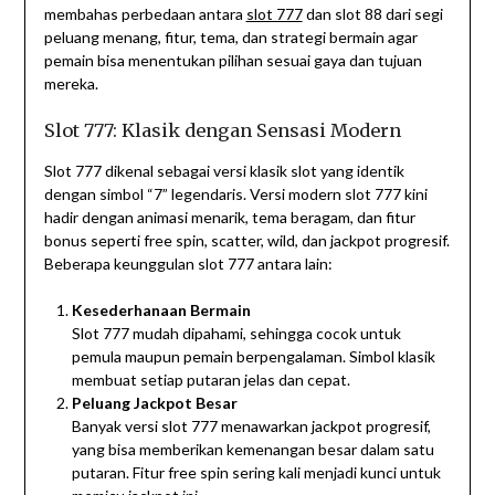
membahas perbedaan antara
slot 777
dan slot 88 dari segi
peluang menang, fitur, tema, dan strategi bermain agar
pemain bisa menentukan pilihan sesuai gaya dan tujuan
mereka.
Slot 777: Klasik dengan Sensasi Modern
Slot 777 dikenal sebagai versi klasik slot yang identik
dengan simbol “7” legendaris. Versi modern slot 777 kini
hadir dengan animasi menarik, tema beragam, dan fitur
bonus seperti free spin, scatter, wild, dan jackpot progresif.
Beberapa keunggulan slot 777 antara lain:
Kesederhanaan Bermain
Slot 777 mudah dipahami, sehingga cocok untuk
pemula maupun pemain berpengalaman. Simbol klasik
membuat setiap putaran jelas dan cepat.
Peluang Jackpot Besar
Banyak versi slot 777 menawarkan jackpot progresif,
yang bisa memberikan kemenangan besar dalam satu
putaran. Fitur free spin sering kali menjadi kunci untuk