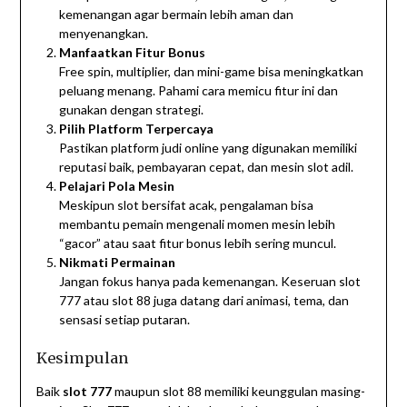
kemenangan agar bermain lebih aman dan
menyenangkan.
Manfaatkan Fitur Bonus
Free spin, multiplier, dan mini-game bisa meningkatkan
peluang menang. Pahami cara memicu fitur ini dan
gunakan dengan strategi.
Pilih Platform Terpercaya
Pastikan platform judi online yang digunakan memiliki
reputasi baik, pembayaran cepat, dan mesin slot adil.
Pelajari Pola Mesin
Meskipun slot bersifat acak, pengalaman bisa
membantu pemain mengenali momen mesin lebih
“gacor” atau saat fitur bonus lebih sering muncul.
Nikmati Permainan
Jangan fokus hanya pada kemenangan. Keseruan slot
777 atau slot 88 juga datang dari animasi, tema, dan
sensasi setiap putaran.
Kesimpulan
Baik
slot 777
maupun slot 88 memiliki keunggulan masing-