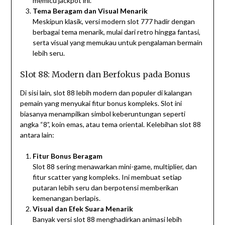
memicu jackpot ini.
Tema Beragam dan Visual Menarik
Meskipun klasik, versi modern slot 777 hadir dengan
berbagai tema menarik, mulai dari retro hingga fantasi,
serta visual yang memukau untuk pengalaman bermain
lebih seru.
Slot 88: Modern dan Berfokus pada Bonus
Di sisi lain, slot 88 lebih modern dan populer di kalangan
pemain yang menyukai fitur bonus kompleks. Slot ini
biasanya menampilkan simbol keberuntungan seperti
angka “8”, koin emas, atau tema oriental. Kelebihan slot 88
antara lain:
Fitur Bonus Beragam
Slot 88 sering menawarkan mini-game, multiplier, dan
fitur scatter yang kompleks. Ini membuat setiap
putaran lebih seru dan berpotensi memberikan
kemenangan berlapis.
Visual dan Efek Suara Menarik
Banyak versi slot 88 menghadirkan animasi lebih