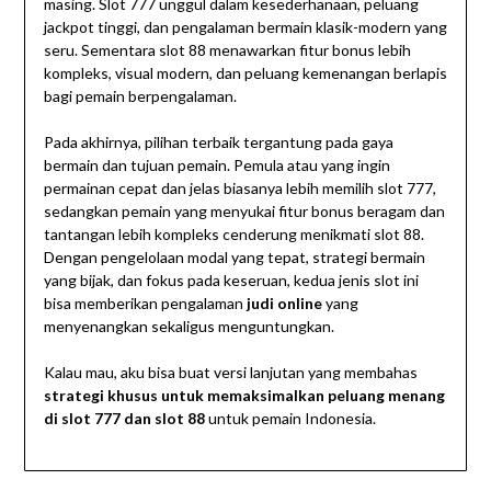
masing. Slot 777 unggul dalam kesederhanaan, peluang
jackpot tinggi, dan pengalaman bermain klasik-modern yang
seru. Sementara slot 88 menawarkan fitur bonus lebih
kompleks, visual modern, dan peluang kemenangan berlapis
bagi pemain berpengalaman.
Pada akhirnya, pilihan terbaik tergantung pada gaya
bermain dan tujuan pemain. Pemula atau yang ingin
permainan cepat dan jelas biasanya lebih memilih slot 777,
sedangkan pemain yang menyukai fitur bonus beragam dan
tantangan lebih kompleks cenderung menikmati slot 88.
Dengan pengelolaan modal yang tepat, strategi bermain
yang bijak, dan fokus pada keseruan, kedua jenis slot ini
bisa memberikan pengalaman
judi online
yang
menyenangkan sekaligus menguntungkan.
Kalau mau, aku bisa buat versi lanjutan yang membahas
strategi khusus untuk memaksimalkan peluang menang
di slot 777 dan slot 88
untuk pemain Indonesia.