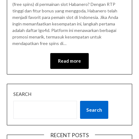
(free spins) di permainan slot Habanero? Dengan RTP
tinggi dan fitur bonus yang menggoda, Habanero telah
menjadi favorit para pemain slot di Indonesia. Jika Anda
ingin memanfaatkan kesempatan ini, langkah pertama
adalah daftar lgo4d. Platform ini menawarkan berbagai
promosi menarik, termasuk kesempatan untuk
mendapatkan free spins di…
Read more
SEARCH
Search
RECENT POSTS