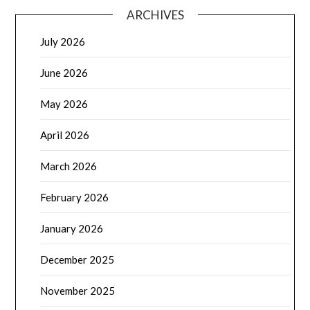
ARCHIVES
July 2026
June 2026
May 2026
April 2026
March 2026
February 2026
January 2026
December 2025
November 2025