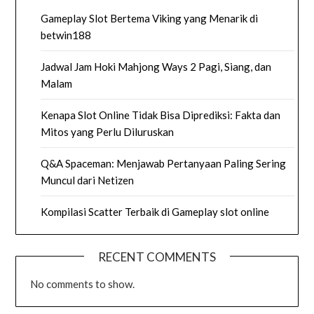
Gameplay Slot Bertema Viking yang Menarik di
betwin188
Jadwal Jam Hoki Mahjong Ways 2 Pagi, Siang, dan
Malam
Kenapa Slot Online Tidak Bisa Diprediksi: Fakta dan
Mitos yang Perlu Diluruskan
Q&A Spaceman: Menjawab Pertanyaan Paling Sering
Muncul dari Netizen
Kompilasi Scatter Terbaik di Gameplay slot online
RECENT COMMENTS
No comments to show.