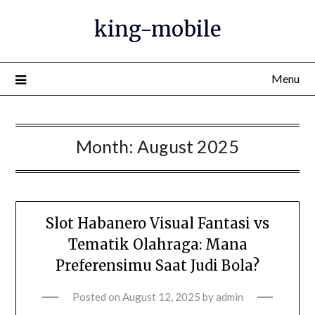
king-mobile
Menu
Month:
August 2025
Slot Habanero Visual Fantasi vs
Tematik Olahraga: Mana
Preferensimu Saat Judi Bola?
Posted on
August 12, 2025
by
admin