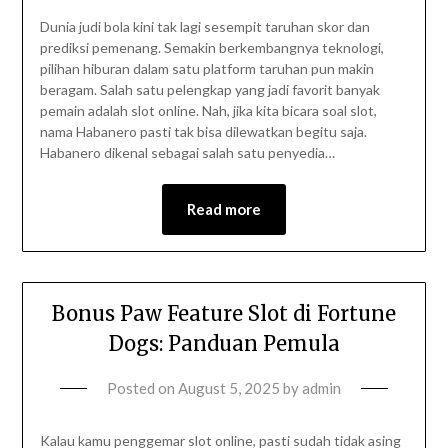
Dunia judi bola kini tak lagi sesempit taruhan skor dan
prediksi pemenang. Semakin berkembangnya teknologi,
pilihan hiburan dalam satu platform taruhan pun makin
beragam. Salah satu pelengkap yang jadi favorit banyak
pemain adalah slot online. Nah, jika kita bicara soal slot,
nama Habanero pasti tak bisa dilewatkan begitu saja.
Habanero dikenal sebagai salah satu penyedia…
Read more
Bonus Paw Feature Slot di Fortune
Dogs: Panduan Pemula
Posted on
August 5, 2025
by
admin
Kalau kamu penggemar slot online, pasti sudah tidak asing