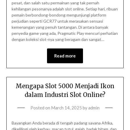
pesat, dan salah satu permainan yang tak pernah
kehilangan pesonanya adalah slot online. Setiap hari, ribuan
pemain berbondong-bondong mengunjungi platform
perjudian seperti GCR77 untuk merasakan sensasi
kemenangan yang penuh tantangan. Di antara banyak
penyedia game yang ada, Pragmatic Play mencuri perhatian
dengan koleksi slot-nya yang beragam dan sangat…
Read more
Mengapa Slot 5000 Menjadi Ikon
dalam Industri Slot Online?
Posted on
March 14, 2025
by
admin
Bayangkan Anda berada di tengah padang savana Afrika,
dikelilingi oleh kerbau, macan tutul, gajah, badak hitam, dan