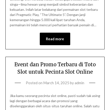
singa—lima hewan yang menjadi simbol keberanian dan
kekuatan. Inilah latar belakang dari permainan slot terbaru
dari Pragmatic Play, “The Ultimate 5”. Dengan janji
kemenangan hingga 5.000 kali lipat taruhan Anda,
permainan ini telah mencuri perhatian banyak pemain di…
Read more
Event dan Promo Terbaru di Toto
Slot untuk Pecinta Slot Online
Posted on
March 14, 2025
by
admin
Jika kamu seorang pecinta slot online, pasti sudah tak asing
lagi dengan berbagai acara dan promosi yang
diselenggarakan oleh situs-situs taruhan online. Salah satu