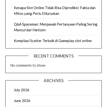
Kenapa Slot Online Tidak Bisa Diprediksi: Fakta dan
Mitos yang Perlu Diluruskan
Q&A Spaceman: Menjawab Pertanyaan Paling Sering
Muncul dari Netizen
Kompilasi Scatter Terbaik di Gameplay slot online
RECENT COMMENTS
No comments to show.
ARCHIVES
July 2026
June 2026