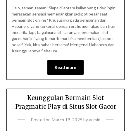
Halo, teman-teman! Siapa di antara kalian yang tidak ingin
merasakan sensasi memenangkan jackpot besar saat
bermain slot online? Khususnya pada permainan dari
Habanero yang terkenal dengan grafis memukau dan fitur
menarik. Tapi, bagaimana sih caranya menemukan slot
gacor hari ini yang benar-benar bisa memberikan jackpot
besar? Yuk, kita bahas bersama!​ Mengenal Habanero dan
Keunggulannya Sebelum…
Read more
Keunggulan Bermain Slot
Pragmatic Play di Situs Slot Gacor
Posted on
March 19, 2025
by
admin