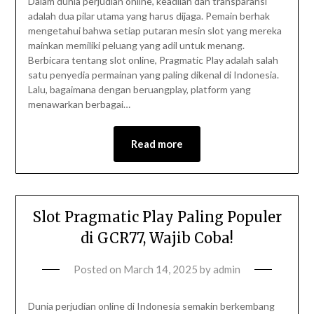
Dalam dunia perjudian online, keadilan dan transparansi
adalah dua pilar utama yang harus dijaga. Pemain berhak
mengetahui bahwa setiap putaran mesin slot yang mereka
mainkan memiliki peluang yang adil untuk menang.
Berbicara tentang slot online, Pragmatic Play adalah salah
satu penyedia permainan yang paling dikenal di Indonesia.
Lalu, bagaimana dengan beruangplay, platform yang
menawarkan berbagai…
Read more
Slot Pragmatic Play Paling Populer
di GCR77, Wajib Coba!
Posted on
March 14, 2025
by
admin
Dunia perjudian online di Indonesia semakin berkembang